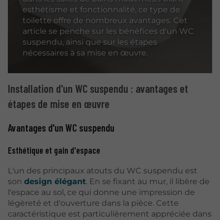
esthétisme et fonctionnalité, ce type de
toilette offre de nombreux avantages. Cet
article se penche sur les bénéfices d'un WC
suspendu, ainsi que sur les étapes
nécessaires à sa mise en œuvre.
Installation d'un WC suspendu : avantages et
étapes de mise en œuvre
Avantages d'un WC suspendu
Esthétique et gain d'espace
L'un des principaux atouts du WC suspendu est
son
design élégant
. En se fixant au mur, il libère de
l'espace au sol, ce qui donne une impression de
légèreté et d'ouverture dans la pièce. Cette
caractéristique est particulièrement appréciée dans