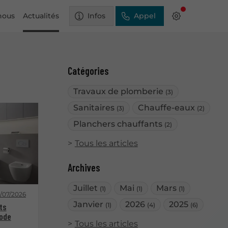
nous
Actualités
Infos
Appel
Catégories
Travaux de plomberie
(3)
Sanitaires
Chauffe-eaux
(3)
(2)
Planchers chauffants
(2)
Tous les articles
Archives
Juillet
Mai
Mars
(1)
(1)
(1)
1/07/2026
Janvier
2026
2025
(1)
(4)
(6)
ts
mode
Tous les articles