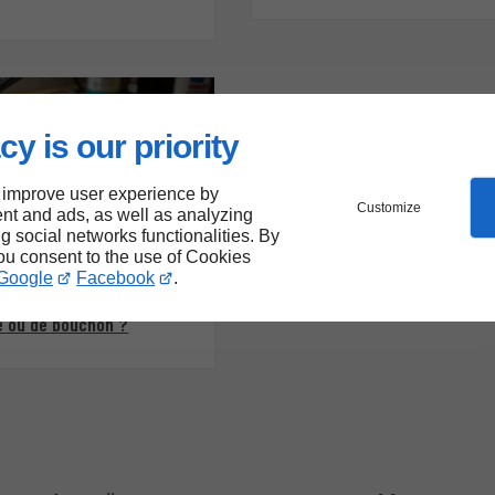
cy is our priority
 improve user experience by
Customize
nt and ads, as well as analyzing
ng social networks functionalities. By
you consent to the use of Cookies
04/05/2026
Google
Facebook
.
 plomberie
'urgence : que faire en
e ou de bouchon ?