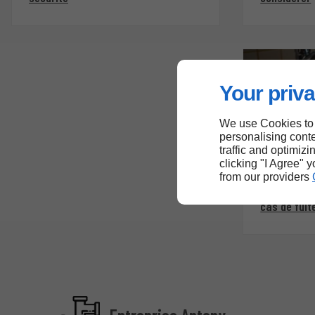
Your priva
We use Cookies to
personalising conte
traffic and optimizi
clicking "I Agree" 
from our providers
Travaux de
Plomberie d
cas de fuit