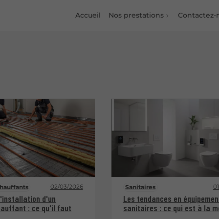
Accueil
Nos prestations
Contactez-
02/03/2026
0
hauffants
Sanitaires
'installation d'un
Les tendances en équipemen
auffant : ce qu'il faut
sanitaires : ce qui est à la 