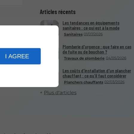
Articles récents
Les tendances en équipements
sanitaires : ce qui est à la mode
01/07/2026
Sanitaires
Plomberie d'urgence : que faire en cas
de fuite ou de bouchon ?
I AGREE
04/05/2026
Travaux de plomberie
Les coûts d'installation d'un plancher
chauffant : ce qu'il faut considérer
02/03/2026
Planchers chauffants
Plus d'articles