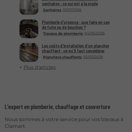
sanitaires : ce qui est à la mode
01/07/2026
Sanitaires
Plomberie d'urgence : que faire en cas
de fuite ou de bouchon ?
04/05/2026
Travaux de plomberie
Les coûts d'installation d'un plancher
chauffant : ce qu'il faut considérer
02/03/2026
Planchers chauffants
Plus d'articles
L’expert en plomberie, chauffage et couverture
Nous sommes à votre service pour vos travaux à
Clamart.