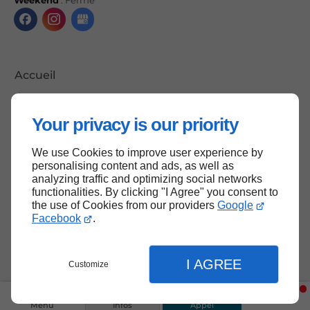
Accueil
Contactez-nous
Mentions légales
Your privacy is our priority
Plan du site
We use Cookies to improve user experience by
personalising content and ads, as well as
analyzing traffic and optimizing social networks
functionalities. By clicking "I Agree" you consent to
Haut de page
the use of Cookies from our providers
Google
Facebook
.
I AGREE
Customize
Menu
Infos
Appel