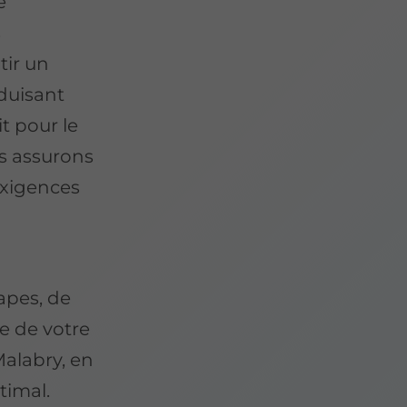
é
s
tir un
duisant
t pour le
us assurons
exigences
apes, de
ce de votre
alabry, en
timal.