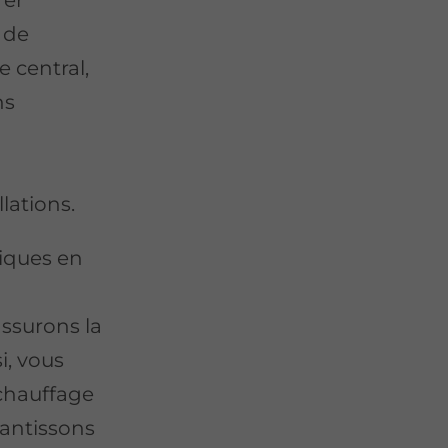
 de
e central,
ns
lations.
niques en
assurons la
i, vous
chauffage
antissons