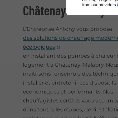
Châtenay-Malabry
from our providers
L’Entreprise Antony vous propose
des solutions de chauffage modern
écologiques
en installant des pompes à chaleur 
logement à Châtenay-Malabry. Nou
maîtrisons l’ensemble des techniqu
installer et entretenir ces dispositifs
économiques et performants. Nos
chauffagistes certifiés vous accom
dans toutes les étapes, de l'installati