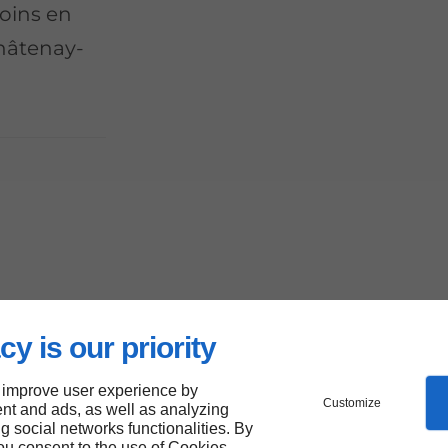
soins en
Châtenay-
tien de
cy is our priority
 improve user experience by
Customize
nt and ads, as well as analyzing
ng social networks functionalities. By
you consent to the use of Cookies