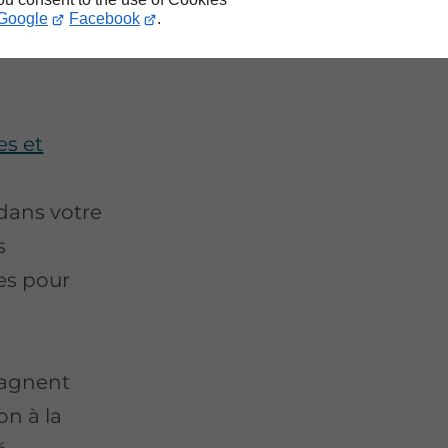
Google
Facebook
.
es et
dans votre
s
es pour
pagnent
on à la