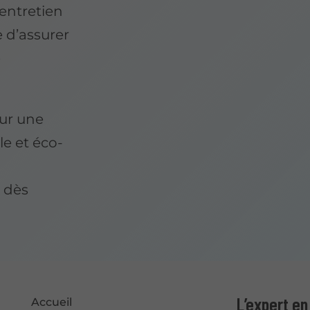
entretien
e d’assurer
e
our une
le et éco-
à
 dès
L’expert e
Accueil