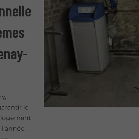
nnelle
tèmes
enay-
ny,
garantir le
e logement
l'année !
rer